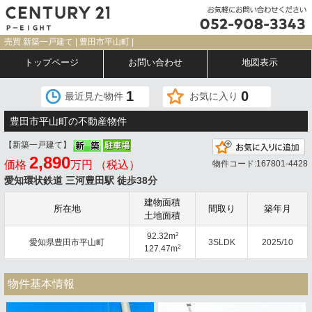
売買 新築一戸建て | 豊田市平山町 |
トップページ
お問い合わせ
地図表示
1
0
最近見た物件
お気に入り
豊田市平山町の不動産物件
【新築一戸建て】
2,890
価格
万円 （税込）
物件コード:167801-4428
愛知環状鉄道 三河豊田駅 徒歩38分
建物面積
所在地
間取り
築年月
土地面積
2
92.32m
愛知県豊田市平山町
3SLDK
2025/10
2
127.47m
物件基本情報