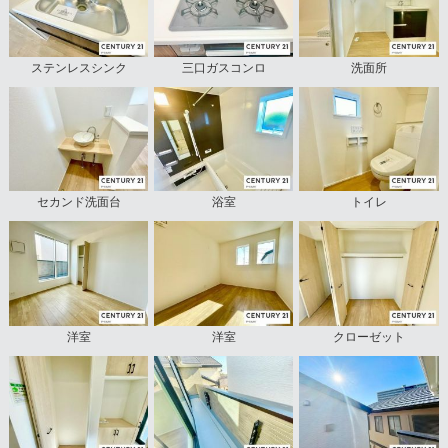
ステンレスシンク
三口ガスコンロ
洗面所
セカンド洗面台
浴室
トイレ
洋室
洋室
クローゼット