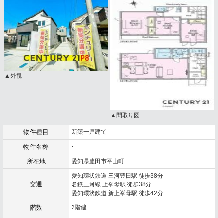
▲外観
▲間取り図
物件種目
新築一戸建て
物件名称
-
所在地
愛知県豊田市平山町
愛知環状鉄道 三河豊田駅 徒歩38分
交通
名鉄三河線 上挙母駅 徒歩38分
愛知環状鉄道 新上挙母駅 徒歩42分
階数
2階建