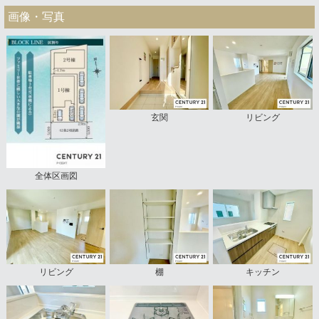
画像・写真
玄関
リビング
全体区画図
リビング
棚
キッチン