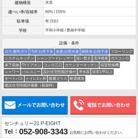
建物構造
木造
建ぺい率/容積率
60% / 150%
駐車場
有 (3台)
学校
平和小学校 / 豊南中学校
設備・条件
ガス:都市ガス
汚水:公共下水
水道:公営水道
雑排水:公共下水
フローリング
システムキッチン
シャンプードレッサー
追い焚き
洗浄便座
ガスコンロ
床下収納
TVドアホン
コンロ三口
カウンターキッチン
浴室乾燥機
シャワー
バルコニー
設計住宅性能評価付
浄水器
浴室1坪以上
オートバス
トイレ2ヶ所
複層ガラス
耐震構造
建設住宅性能評価書（新築時）
メールでお問い合わせ
センチュリー21 P-EIGHT
052-908-3343
：
Tel
お気軽にお問い合わせください。