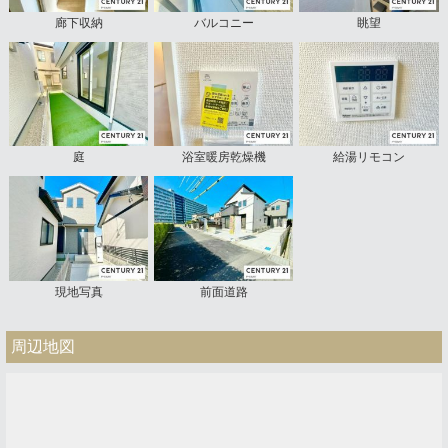
廊下収納
バルコニー
眺望
庭
浴室暖房乾燥機
給湯リモコン
現地写真
前面道路
周辺地図