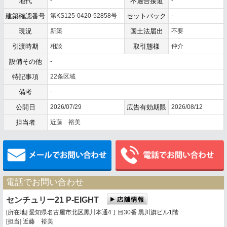
地代
-
不適合接道
-
建築確認番号
第KS125-0420-52858号
セットバック
-
現況
新築
国土法届出
不要
引渡時期
相談
取引態様
仲介
設備その他
-
特記事項
22条区域
備考
-
公開日
2026/07/29
広告有効期限
2026/08/12
担当者
近藤 裕美
メールでお問い合わせ
電話でお問い合わせ
センチュリー21 P-EIGHT
[所在地] 愛知県名古屋市北区黒川本通4丁目30番 黒川旗ビル1階
[担当] 近藤 裕美