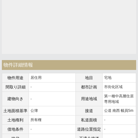
物件詳細情報
物件用途
居住用
地目
宅地
間取り詳細
-
都市計画
市街化区域
第一種中高層住居
建物向き
用途地域
-
専用地域
土地面積基準
公簿
接道
公道 南西 幅員5m
土地権利
所有権
私道面積
-
借地条件
-
道路位置指定
-