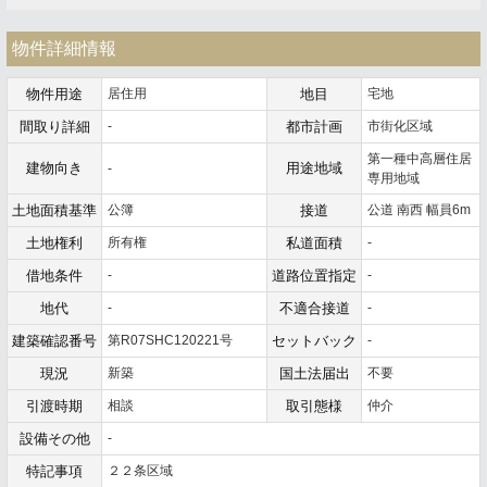
物件詳細情報
物件用途
居住用
地目
宅地
間取り詳細
-
都市計画
市街化区域
第一種中高層住居
建物向き
用途地域
-
専用地域
土地面積基準
公簿
接道
公道 南西 幅員6m
土地権利
所有権
私道面積
-
借地条件
-
道路位置指定
-
地代
-
不適合接道
-
建築確認番号
第R07SHC120221号
セットバック
-
現況
新築
国土法届出
不要
引渡時期
相談
取引態様
仲介
設備その他
-
特記事項
２２条区域