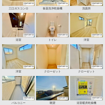
三口ガスコンロ
食器洗浄乾燥機
洗面所
浴室
トイレ
洋室
洋室
クローゼット
クローゼット
バルコニー
眺望
浴室暖房乾燥機