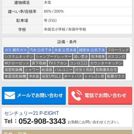
建物構造
木造
建ぺい率/容積率
60% / 200%
駐車場
有 (2台)
学校
布袋北小学校 / 布袋中学校
設備・条件
ガス:都市ガス
汚水:公共下水
水道:公営水道
雑排水:公共下水
フローリング
システムキッチン
シャンプードレッサー
追い焚き
洗浄便座
ガスコンロ
Wクローゼット
床下収納
TVドアホン
コンロ三口
カウンターキッチン
浴室乾燥機
シャワー
給湯器
バルコニー
日当り良好
長期優良住宅
食器洗乾燥機
浄水器
浴室1坪以上
オートバス
トイレ2ヶ所
複層ガラス
メールでお問い合わせ
センチュリー21 P-EIGHT
052-908-3343
：
Tel
お気軽にお問い合わせください。