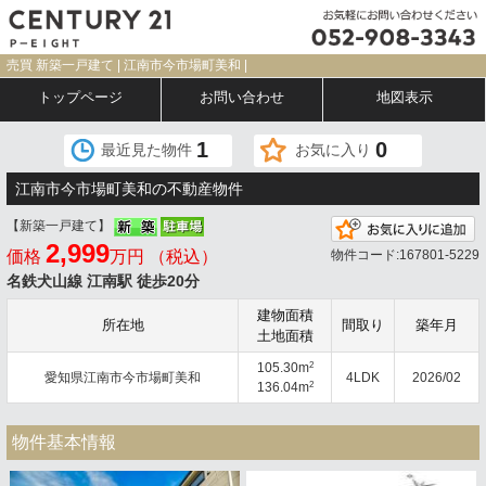
売買 新築一戸建て | 江南市今市場町美和 |
トップページ
お問い合わせ
地図表示
1
0
最近見た物件
お気に入り
江南市今市場町美和の不動産物件
【新築一戸建て】
2,999
価格
万円 （税込）
物件コード:167801-5229
名鉄犬山線 江南駅 徒歩20分
建物面積
所在地
間取り
築年月
土地面積
2
105.30m
愛知県江南市今市場町美和
4LDK
2026/02
2
136.04m
物件基本情報