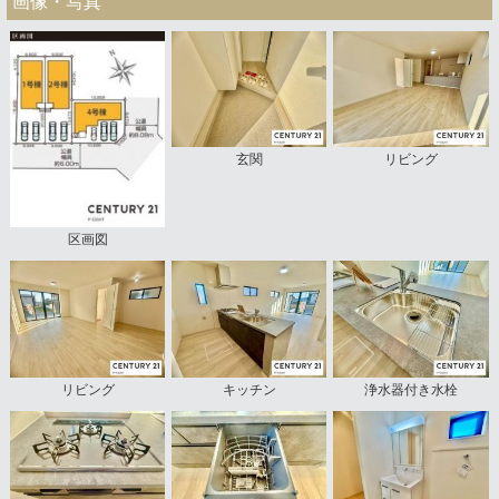
画像・写真
玄関
リビング
区画図
リビング
キッチン
浄水器付き水栓