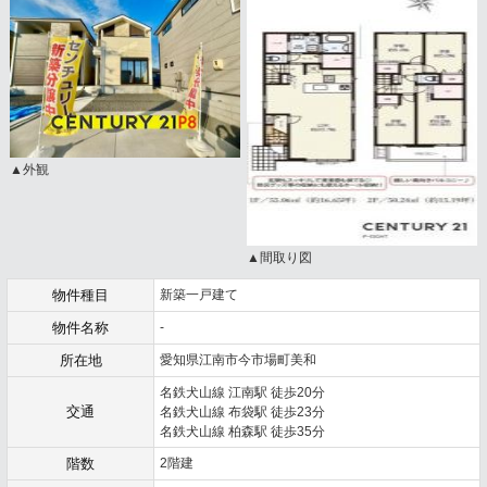
▲外観
▲間取り図
物件種目
新築一戸建て
物件名称
-
所在地
愛知県江南市今市場町美和
名鉄犬山線 江南駅 徒歩20分
交通
名鉄犬山線 布袋駅 徒歩23分
名鉄犬山線 柏森駅 徒歩35分
階数
2階建