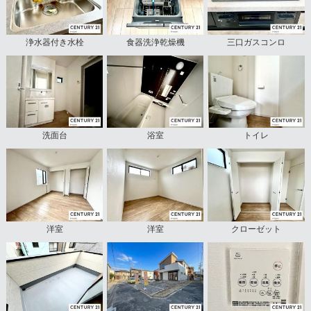
浄水器付き水栓
食器洗浄乾燥機
三口ガスコンロ
洗面台
浴室
トイレ
洋室
洋室
クローゼット