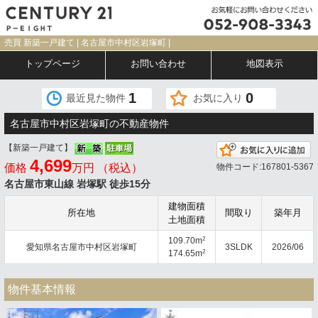
売買 新築一戸建て | 名古屋市中村区岩塚町 |
トップページ
お問い合わせ
地図表示
1
0
最近見た物件
お気に入り
名古屋市中村区岩塚町の不動産物件
【新築一戸建て】
4,699
価格
万円 （税込）
物件コード:167801-5367
名古屋市東山線 岩塚駅 徒歩15分
建物面積
所在地
間取り
築年月
土地面積
2
109.70m
愛知県名古屋市中村区岩塚町
3SLDK
2026/06
2
174.65m
物件基本情報