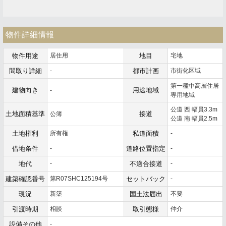
物件詳細情報
物件用途
居住用
地目
宅地
間取り詳細
-
都市計画
市街化区域
第一種中高層住居
建物向き
用途地域
-
専用地域
公道 西 幅員3.3m
土地面積基準
接道
公簿
公道 南 幅員2.5m
土地権利
所有権
私道面積
-
借地条件
-
道路位置指定
-
地代
-
不適合接道
-
建築確認番号
第R07SHC125194号
セットバック
-
現況
新築
国土法届出
不要
引渡時期
相談
取引態様
仲介
設備その他
-