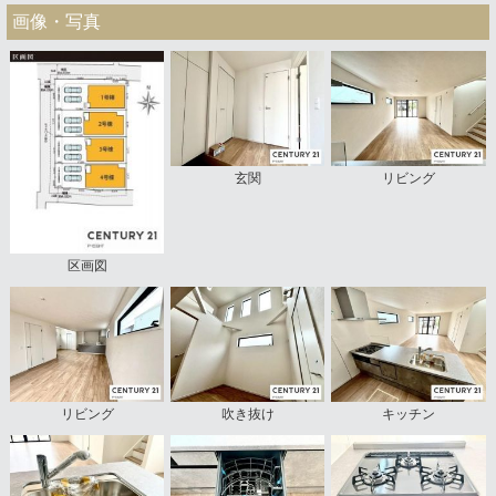
画像・写真
玄関
リビング
区画図
リビング
吹き抜け
キッチン