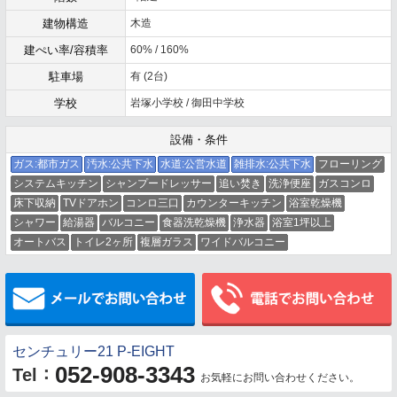
建物構造
木造
建ぺい率/容積率
60% / 160%
駐車場
有 (2台)
学校
岩塚小学校 / 御田中学校
設備・条件
ガス:都市ガス
汚水:公共下水
水道:公営水道
雑排水:公共下水
フローリング
システムキッチン
シャンプードレッサー
追い焚き
洗浄便座
ガスコンロ
床下収納
TVドアホン
コンロ三口
カウンターキッチン
浴室乾燥機
シャワー
給湯器
バルコニー
食器洗乾燥機
浄水器
浴室1坪以上
オートバス
トイレ2ヶ所
複層ガラス
ワイドバルコニー
メールでお問い合わせ
センチュリー21 P-EIGHT
052-908-3343
：
Tel
お気軽にお問い合わせください。