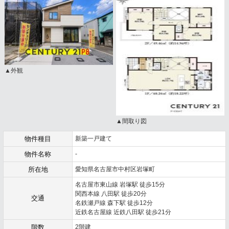
▲外観
▲間取り図
物件種目
新築一戸建て
物件名称
-
所在地
愛知県名古屋市中村区岩塚町
名古屋市東山線 岩塚駅 徒歩15分
関西本線 八田駅 徒歩20分
交通
名鉄瀬戸線 森下駅 徒歩12分
近鉄名古屋線 近鉄八田駅 徒歩21分
階数
2階建