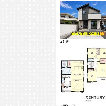
▲外観
▲間取り図