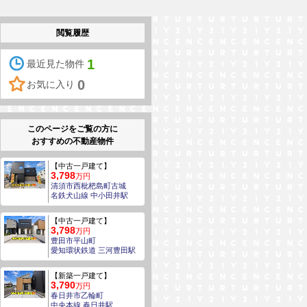
閲覧履歴
1
最近見た物件
0
お気に入り
このページをご覧の方に
おすすめの不動産物件
【中古一戸建て】
3,798
万円
清須市西枇杷島町古城
名鉄犬山線 中小田井駅
【中古一戸建て】
3,798
万円
豊田市平山町
愛知環状鉄道 三河豊田駅
【新築一戸建て】
3,790
万円
春日井市乙輪町
中央本線 春日井駅