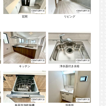
玄関
リビング
キッチン
浄水器付き水栓
食器洗浄乾燥機
洗面所