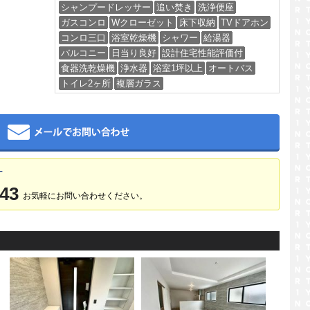
シャンプードレッサー
追い焚き
洗浄便座
ガスコンロ
Wクローゼット
床下収納
TVドアホン
コンロ三口
浴室乾燥機
シャワー
給湯器
バルコニー
日当り良好
設計住宅性能評価付
食器洗乾燥機
浄水器
浴室1坪以上
オートバス
トイレ2ヶ所
複層ガラス
メール
T
343
お気軽にお問い合わせください。