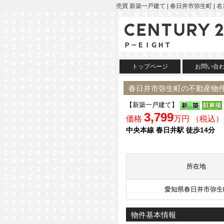
売買 新築一戸建て | 春日井市弥生町 | 
トップページ
お問い合
春日井市弥生町の不動産物
【新築一戸建て】
3,799
価格
万円 （税込）
中央本線 春日井駅 徒歩14分
所在地
愛知県春日井市弥生
物件基本情報