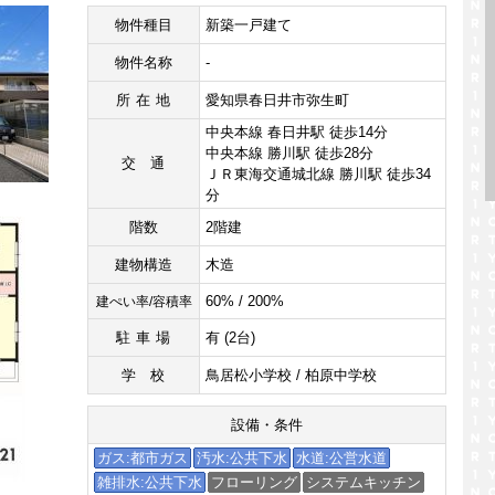
物件種目
新築一戸建て
物件名称
-
所在地
愛知県春日井市弥生町
中央本線 春日井駅 徒歩14分
中央本線 勝川駅 徒歩28分
交通
ＪＲ東海交通城北線 勝川駅 徒歩34
分
階数
2階建
建物構造
木造
60% / 200%
建ぺい率/容積率
駐車場
有 (2台)
学校
鳥居松小学校 / 柏原中学校
設備・条件
ガス:都市ガス
汚水:公共下水
水道:公営水道
雑排水:公共下水
フローリング
システムキッチン