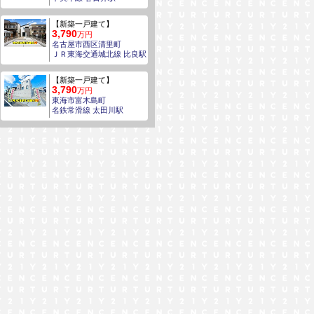
【新築一戸建て】
3,790
万円
名古屋市西区清里町
ＪＲ東海交通城北線 比良駅
【新築一戸建て】
3,790
万円
東海市富木島町
名鉄常滑線 太田川駅