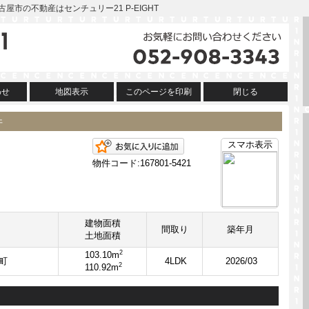
名古屋市の不動産はセンチュリー21 P-EIGHT
わせ
地図表示
このページを印刷
閉じる
件
お気に入りに追加
スマホ表示
物件コード:167801-5421
建物面積
間取り
築年月
土地面積
2
103.10m
町
4LDK
2026/03
2
110.92m