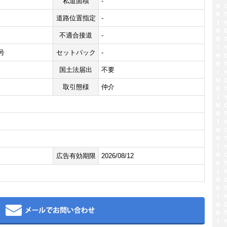
私道面積
-
道路位置指定
-
不適合接道
-
1号
セットバック
-
国土法届出
不要
取引態様
仲介
広告有効期限
2026/08/12
メール