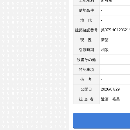
土地権利
所有権
借地条件
-
地代
-
建築確認番号
第07SHC12062
現況
新築
引渡時期
相談
設備その他
-
特記事項
-
備考
-
公開日
2026/07/29
担当者
近藤 裕美