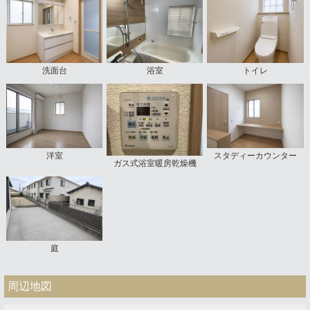
洗面台
浴室
トイレ
洋室
スタディーカウンター
ガス式浴室暖房乾燥機
庭
周辺地図