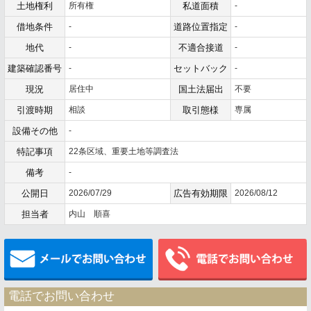
土地権利
所有権
私道面積
-
借地条件
-
道路位置指定
-
地代
-
不適合接道
-
建築確認番号
-
セットバック
-
現況
居住中
国土法届出
不要
引渡時期
相談
取引態様
専属
設備その他
-
特記事項
22条区域、重要土地等調査法
備考
-
公開日
2026/07/29
広告有効期限
2026/08/12
担当者
内山 順喜
メールでお問い合わせ
電話でお問い合わせ