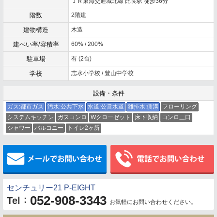
ＪＲ東海交通城北線 比良駅 徒歩36分
階数
2階建
建物構造
木造
建ぺい率/容積率
60% / 200%
駐車場
有 (2台)
学校
志水小学校 / 豊山中学校
設備・条件
ガス:都市ガス
汚水:公共下水
水道:公営水道
雑排水:側溝
フローリング
システムキッチン
ガスコンロ
Wクローゼット
床下収納
コンロ三口
シャワー
バルコニー
トイレ2ヶ所
メールでお問い合わせ
センチュリー21 P-EIGHT
052-908-3343
：
Tel
お気軽にお問い合わせください。