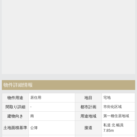
物件詳細情報
物件用途
居住用
地目
宅地
間取り詳細
-
都市計画
市街化区域
建物向き
南
用途地域
第一種住居地域
私道 北 幅員
土地面積基準
接道
公簿
7.85m