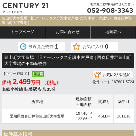
豊山町大字豊場 旧アーレックス分譲中古戸建(売買 中古一戸建て) | 西春日井郡
豊山町大字豊場 |
トップページ
お問い合わせ
地図表示
1
0
最近見た物件
お気に入り
豊山町大字豊場 旧アーレックス分譲中古戸建 | 西春日井郡豊山町
大字豊場の不動産物件
【中古一戸建て】
2,499
価格
万円 （税無）
物件コード:167801-5724
名鉄小牧線 味美駅 徒歩35分
建物面積
所在地
間取り
築年月
土地面積
2
107.45m
愛知県西春日井郡豊山町大字豊場
4SLDK
2011/10
2
123.86m
物件基本情報