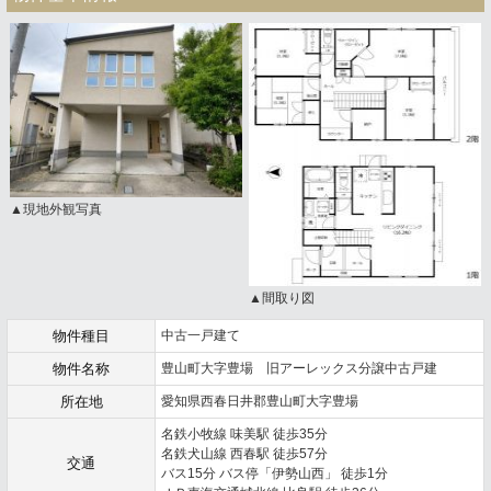
▲現地外観写真
▲間取り図
物件種目
中古一戸建て
物件名称
豊山町大字豊場 旧アーレックス分譲中古戸建
所在地
愛知県西春日井郡豊山町大字豊場
名鉄小牧線 味美駅 徒歩35分
名鉄犬山線 西春駅 徒歩57分
交通
バス15分 バス停「伊勢山西」 徒歩1分